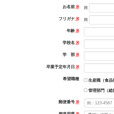
お名前
※
姓
フリガナ
※
姓
年齢
※
学校名
※
学 部
※
卒業予定年月日
※
希望職種
生産職（食品
管理部門（総
郵便番号
※
都道府県
※