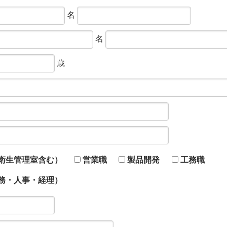
名
名
歳
衛生管理室含む）
営業職
製品開発
工務職
務・人事・経理）