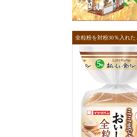
全粒粉を対粉30％入れ