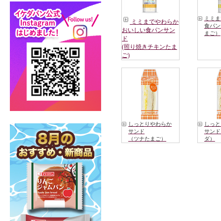
ミミま
ミミまでやわらか
食パン
おいしい食パンサン
まご）
ド
(照り焼きチキンたま
ご)
しっとりやわらか
しっと
サンド
サンド
（ツナたまご）
ダ）