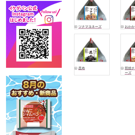
ツナマヨネーズ
おかか
昆布
照焼チ
ーズ