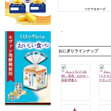
ツナマヨネーズ
-
おにぎりラインナップ
おふくろづつみ
おふ
(鮭・昆布・おかか・
(ツナマ
高菜)押麦入
チキンマ