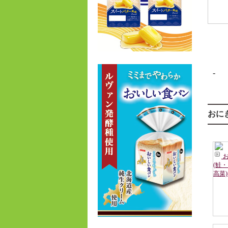
-
おに
(鮭
高菜