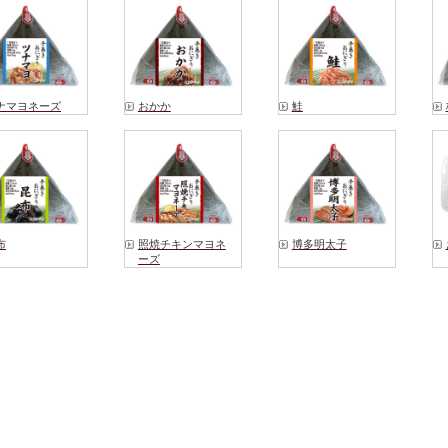
ナマヨネーズ
おかか
鮭
布
照焼チキンマヨネ
博多明太子
ーズ