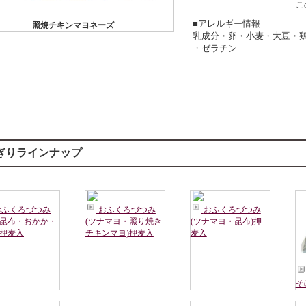
こ
■アレルギー情報
照焼チキンマヨネーズ
乳成分・卵・小麦・大豆・
・ゼラチン
ぎりラインナップ
おふくろづつみ
おふくろづつみ
おふくろづつみ
・昆布・おかか・
(ツナマヨ・照り焼き
(ツナマヨ・昆布)押
)押麦入
チキンマヨ)押麦入
麦入
そ