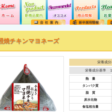
照焼チキンマヨネーズ
栄養成分
栄養成分基準 
熱 量
タンパク質
脂 質
炭水化物
食塩相当量