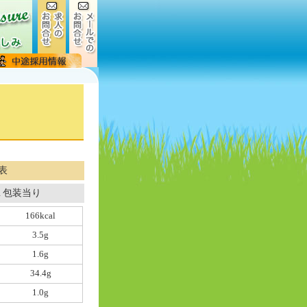
表
１包装当り
166kcal
3.5g
1.6g
34.4g
1.0g