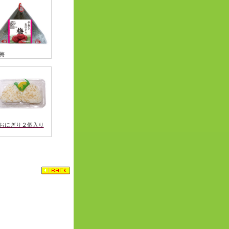
梅
おにぎり２個入り