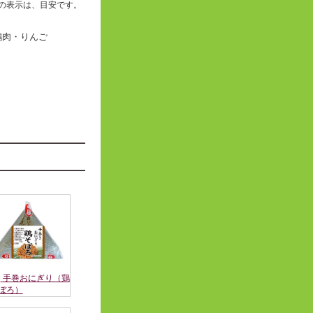
の表示は、目安です。
鶏肉・りんご
手巻おにぎり（鶏
ぼろ）