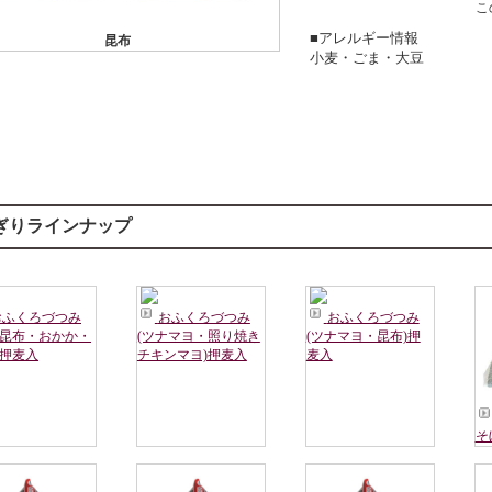
こ
■アレルギー情報
昆布
小麦・ごま・大豆
ぎりラインナップ
おふくろづつみ
おふくろづつみ
おふくろづつみ
・昆布・おかか・
(ツナマヨ・照り焼き
(ツナマヨ・昆布)押
)押麦入
チキンマヨ)押麦入
麦入
そ