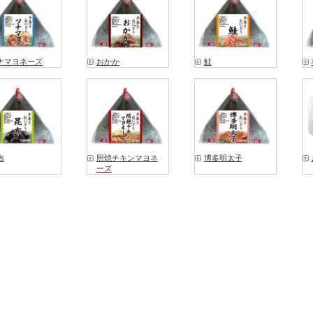
ナマヨネーズ
おかか
鮭
布
照焼チキンマヨネ
博多明太子
ーズ