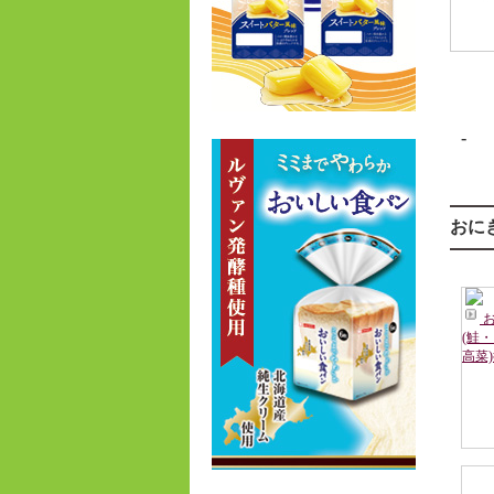
-
おに
(鮭
高菜