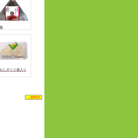
梅
おにぎり２個入り