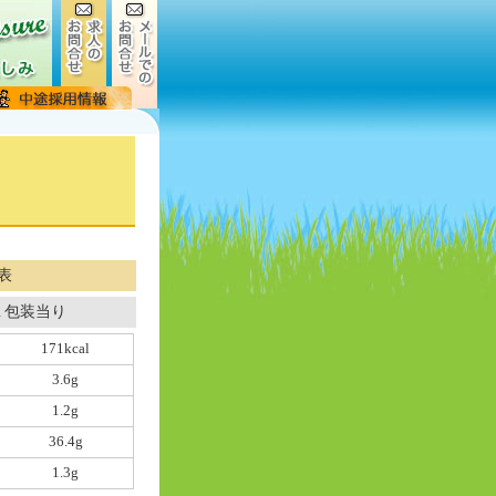
表
１包装当り
171kcal
3.6g
1.2g
36.4g
1.3g