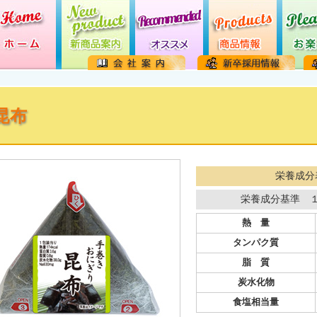
昆布
栄養成分
栄養成分基準 
熱 量
タンパク質
脂 質
炭水化物
食塩相当量